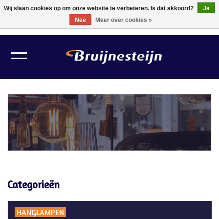
Wij slaan cookies op om onze website te verbeteren. Is dat akkoord?
Ja
Nee
Meer over cookies »
0 Artikelen - €0,00
Home
Lichtbronnen
Verlichting
Schilder Toebehoren
Gereedschappen
Categorieën
Tape
HANGLAMPEN
Meubelvilt