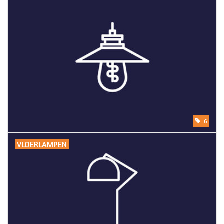
Cadeaubonnen
6
VLOERLAMPEN