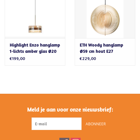
Highlight Enzo hanglamp
ETH Woody hanglamp
1-lichts amber glas Ø20
Ø59 cm hout E27
cm | LED dimbaar
€199,00
€229,00
Meld je aan voor onze nieuwsbrief:
ABONNEER