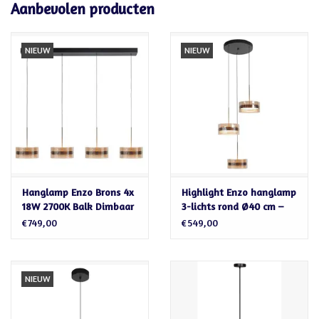
Aanbevolen producten
NIEUW
NIEUW
Hanglamp Enzo Brons 4x
Highlight Enzo hanglamp
18W 2700K Balk Dimbaar
3-lichts rond Ø40 cm –
Amber glas –
€749,00
€549,00
Zwart/Brons LED
NIEUW