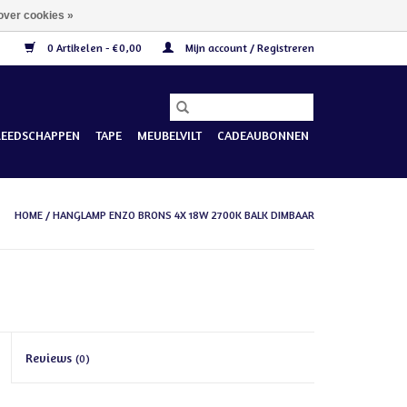
over cookies »
0 Artikelen - €0,00
Mijn account / Registreren
REEDSCHAPPEN
TAPE
MEUBELVILT
CADEAUBONNEN
HOME
/
HANGLAMP ENZO BRONS 4X 18W 2700K BALK DIMBAAR
Reviews
(0)