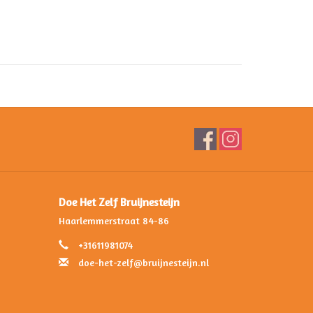
Doe Het Zelf Bruijnesteijn
Haarlemmerstraat 84-86
+31611981074
doe-het-zelf@bruijnesteijn.nl