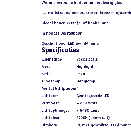
Warm sfeervol licht door amberkleurig glas
Luxe uitstraling met zwarte en bronzen afwerki
Ideaal boven eettafel of kookeiland
In hoogte verstelbaar
Geschikt voor LED wanddimmer
Specificaties
Eigenschap
Specificatie
Merk
Highlight
Serie
Enzo
Type lamp
Hanglamp
Aantal lichtpunten
4
Lichtbron
Geïntegreerde LED
Vermogen
4 × 18 Watt
Lichtopbrengst
± 6480 lumen
Lichtkleur
2700K (warm wit)
Dimbaar
Ja, met geschikte LED dimmer