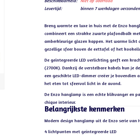
Beschikbaarheid:
Niet op voorraad
Levertijd:
binnen 7 werkdagen verzonden
Breng warmte en luxe in huis met de Enzo hangl
combineert een strakke zwarte plafondbalk met 
amberkleurige glazen kappen. Het warme licht da
gezellige sfeer boven de eettafel of het kookeil
De geïntegreerde LED verlichting geeft een kra
(2700K). Dankzij de verstelbare kabels kun je 
een geschikte LED-dimmer creëer je bovendien alt
het eten tot sfeervol licht in de avond.
De Enzo hanglamp is een echte blikvanger en pas
chique interieur.
Belangrijkste kenmerken
Modern design hanglamp uit de Enzo serie van H
4 lichtpunten met geïntegreerde LED