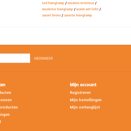
led hanglamp
/
modern interieur
/
moderne hanglamp
/
warm wit licht
/
zwart brons
/
zwarte hanglamp
ABONNEER
ten
Mijn account
ducten
Registreren
bonnen
Mijn bestellingen
producten
Mijn verlanglijst
ingen
d