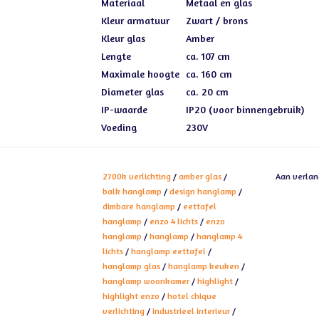
Materiaal
Metaal en glas
Kleur armatuur
Zwart / brons
Kleur glas
Amber
Lengte
ca. 107 cm
Maximale hoogte
ca. 160 cm
Diameter glas
ca. 20 cm
IP-waarde
IP20 (voor binnengebruik)
Voeding
230V
2700k verlichting
/
amber glas
/
Aan verlan
balk hanglamp
/
design hanglamp
/
dimbare hanglamp
/
eettafel
hanglamp
/
enzo 4 lichts
/
enzo
hanglamp
/
hanglamp
/
hanglamp 4
lichts
/
hanglamp eettafel
/
hanglamp glas
/
hanglamp keuken
/
hanglamp woonkamer
/
highlight
/
highlight enzo
/
hotel chique
verlichting
/
industrieel interieur
/