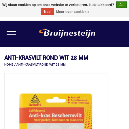
Wij slaan cookies op om onze website te verbeteren. Is dat akkoord?
Ja
Nee
Meer over cookies »
0 Artikelen - €0,00
Home
Lichtbronnen
ANTI-KRASVILT ROND WIT 28 MM
Verlichting
HOME
/
ANTI-KRASVILT ROND WIT 28 MM
Schilder Toebehoren
Gereedschappen
Tape
Meubelvilt