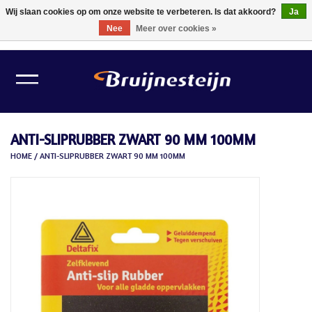
Wij slaan cookies op om onze website te verbeteren. Is dat akkoord?
Ja
Nee
Meer over cookies »
0 Artikelen - €0,00
Home
Lichtbronnen
ANTI-SLIPRUBBER ZWART 90 MM 100MM
Verlichting
HOME
/
ANTI-SLIPRUBBER ZWART 90 MM 100MM
Schilder Toebehoren
Gereedschappen
Tape
Meubelvilt