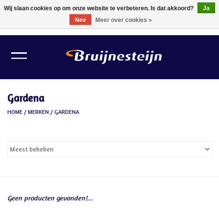
Wij slaan cookies op om onze website te verbeteren. Is dat akkoord?
Ja
Nee
Meer over cookies »
0 Artikelen - €0,00
Home
Lichtbronnen
Gardena
Verlichting
HOME
/
MERKEN
/
GARDENA
Schilder Toebehoren
Gereedschappen
Tape
Geen producten gevonden!...
Meubelvilt