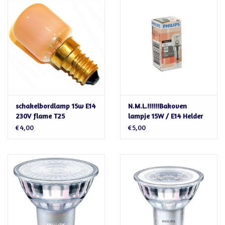
Cadeaubonnen
schakelbordlamp 15w E14
N.M.L.!!!!!!Bakoven
230V flame T25
lampje 15W / E14 Helder
zie vervanger osram
€4,00
€5,00
schakelbord 15w
oven/koelkast