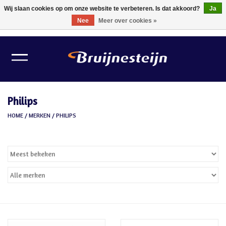
Wij slaan cookies op om onze website te verbeteren. Is dat akkoord?
Ja
Nee
Meer over cookies »
0 Artikelen - €0,00
Home
Lichtbronnen
Philips
Verlichting
HOME
/
MERKEN
/
PHILIPS
Schilder Toebehoren
Gereedschappen
Tape
Meubelvilt