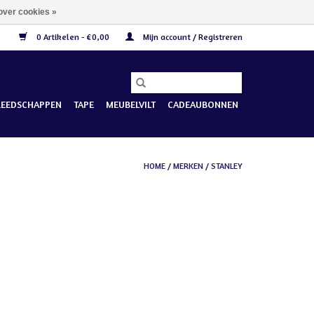
over cookies »
0 Artikelen - €0,00
Mijn account / Registreren
REEDSCHAPPEN
TAPE
MEUBELVILT
CADEAUBONNEN
HOME
/
MERKEN
/
STANLEY