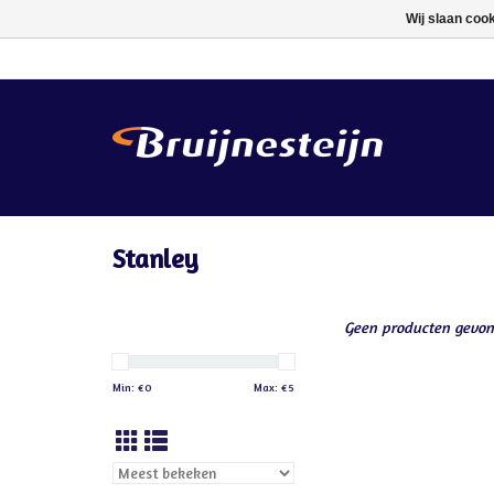
Wij slaan coo
Stanley
Geen producten gevon
Min: €
0
Max: €
5