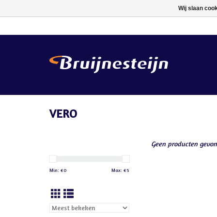
Wij slaan coo
VERO
Geen producten gevon
Min: €
0
Max: €
5