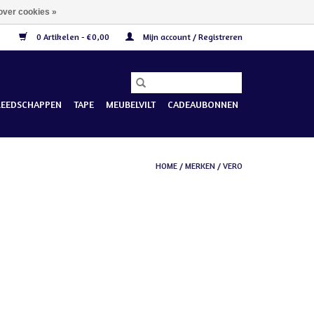
over cookies »
0 Artikelen - €0,00
Mijn account / Registreren
REEDSCHAPPEN
TAPE
MEUBELVILT
CADEAUBONNEN
HOME
/
MERKEN
/
VERO