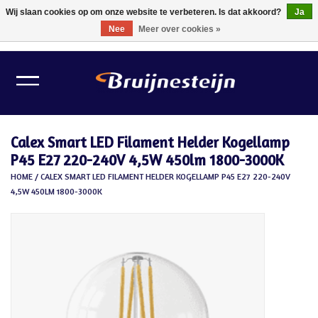
Wij slaan cookies op om onze website te verbeteren. Is dat akkoord?
Ja
Nee
Meer over cookies »
0 Artikelen - €0,00
Home
Lichtbronnen
Calex Smart LED Filament Helder Kogellamp
Verlichting
P45 E27 220-240V 4,5W 450lm 1800-3000K
HOME
/
CALEX SMART LED FILAMENT HELDER KOGELLAMP P45 E27 220-240V
Schilder Toebehoren
4,5W 450LM 1800-3000K
Gereedschappen
Tape
Meubelvilt