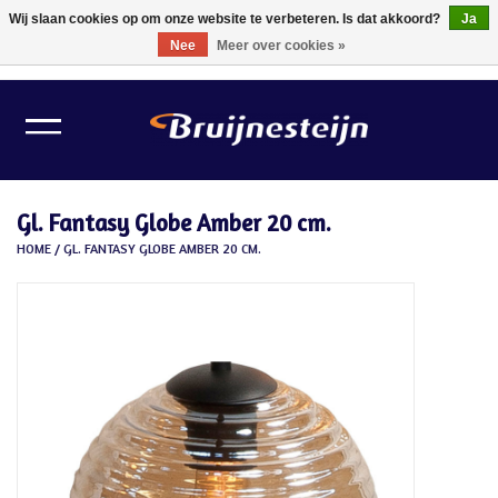
Wij slaan cookies op om onze website te verbeteren. Is dat akkoord?
Ja
Nee
Meer over cookies »
0 Artikelen - €0,00
Home
Lichtbronnen
Gl. Fantasy Globe Amber 20 cm.
Verlichting
HOME
/
GL. FANTASY GLOBE AMBER 20 CM.
Schilder Toebehoren
Gereedschappen
Tape
Meubelvilt