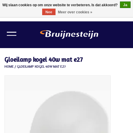
Wij slaan cookies op om onze website te verbeteren. Is dat akkoord?
Ja
Nee
Meer over cookies »
0 Artikelen - €0,00
Home
Lichtbronnen
Gloeilamp kogel 40w mat e27
Verlichting
HOME
/
GLOEILAMP KOGEL 40W MAT E27
Schilder Toebehoren
Gereedschappen
Tape
Meubelvilt