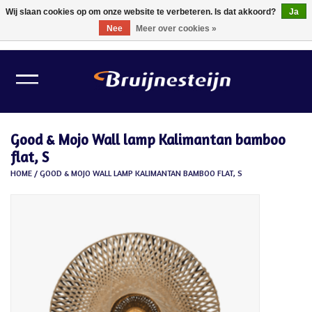
Wij slaan cookies op om onze website te verbeteren. Is dat akkoord?
Ja
Nee
Meer over cookies »
0 Artikelen - €0,00
Home
Lichtbronnen
Good & Mojo Wall lamp Kalimantan bamboo
Verlichting
flat, S
HOME
/
GOOD & MOJO WALL LAMP KALIMANTAN BAMBOO FLAT, S
Schilder Toebehoren
Gereedschappen
Tape
Meubelvilt