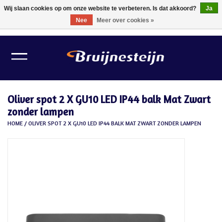
Wij slaan cookies op om onze website te verbeteren. Is dat akkoord?
Ja
Nee
Meer over cookies »
0 Artikelen - €0,00
Home
Lichtbronnen
Oliver spot 2 X GU10 LED IP44 balk Mat Zwart
Verlichting
zonder lampen
HOME
/
OLIVER SPOT 2 X GU10 LED IP44 BALK MAT ZWART ZONDER LAMPEN
Schilder Toebehoren
Gereedschappen
Tape
Meubelvilt