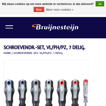
Wij slaan cookies op om onze website te verbeteren. Is dat akkoord?
Ja
Nee
Meer over cookies »
0 Artikelen - €0,00
Home
Lichtbronnen
SCHROEVENDR.-SET, VL/PH/PZ, 7 DELIG.
Verlichting
HOME
/
SCHROEVENDR.-SET, VL/PH/PZ, 7 DELIG.
Schilder Toebehoren
Gereedschappen
Tape
Meubelvilt