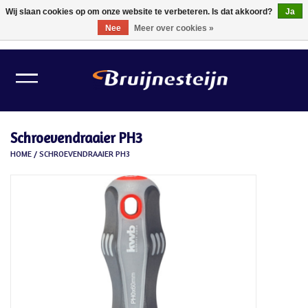
Wij slaan cookies op om onze website te verbeteren. Is dat akkoord?
Ja
Nee
Meer over cookies »
0 Artikelen - €0,00
Home
Lichtbronnen
Schroevendraaier PH3
Verlichting
HOME
/
SCHROEVENDRAAIER PH3
Schilder Toebehoren
Gereedschappen
Tape
Meubelvilt