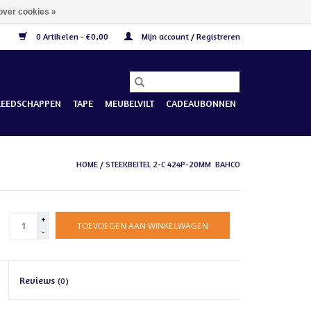
over cookies »
0 Artikelen - €0,00
Mijn account / Registreren
REEDSCHAPPEN
TAPE
MEUBELVILT
CADEAUBONNEN
HOME
/
STEEKBEITEL 2-C 424P-20MM BAHCO
+
TOEVOEGEN AAN WINKELWAGEN
-
Reviews
(0)