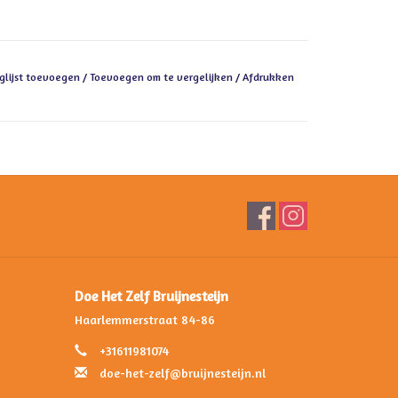
glijst toevoegen
/
Toevoegen om te vergelijken
/
Afdrukken
Doe Het Zelf Bruijnesteijn
Haarlemmerstraat 84-86
+31611981074
doe-het-zelf@bruijnesteijn.nl