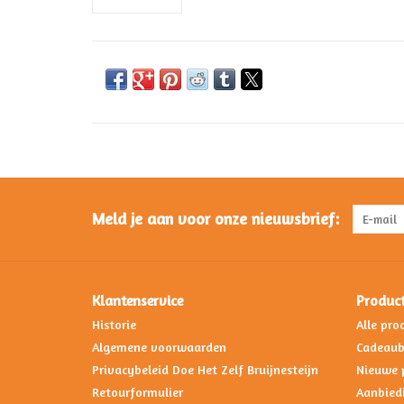
Meld je aan voor onze nieuwsbrief:
Klantenservice
Produc
Historie
Alle pro
Algemene voorwaarden
Cadeau
Privacybeleid Doe Het Zelf Bruijnesteijn
Nieuwe 
Retourformulier
Aanbied