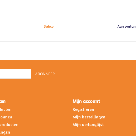
Bahco
Aan verlan
ABONNEER
ten
Mijn account
ducten
Registreren
bonnen
Mijn bestellingen
producten
Mijn verlanglijst
ingen