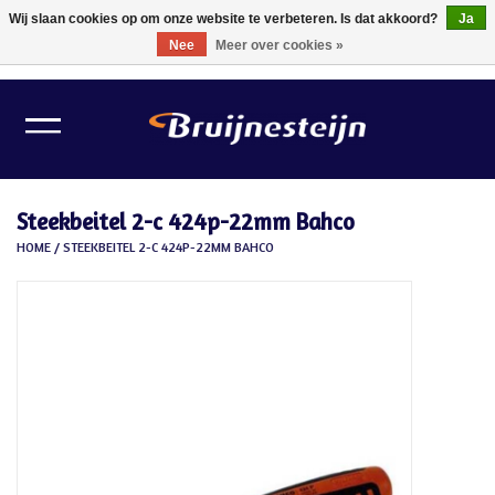
Wij slaan cookies op om onze website te verbeteren. Is dat akkoord?
Ja
Nee
Meer over cookies »
0 Artikelen - €0,00
Home
Lichtbronnen
Steekbeitel 2-c 424p-22mm Bahco
Verlichting
HOME
/
STEEKBEITEL 2-C 424P-22MM BAHCO
Schilder Toebehoren
Gereedschappen
Tape
Meubelvilt