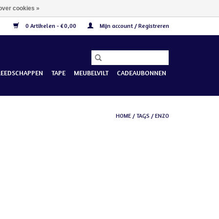
over cookies »
0 Artikelen - €0,00
Mijn account / Registreren
REEDSCHAPPEN
TAPE
MEUBELVILT
CADEAUBONNEN
HOME
/
TAGS
/
ENZO