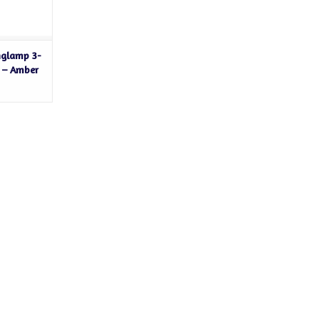
nglamp 3-
m – Amber
 LED