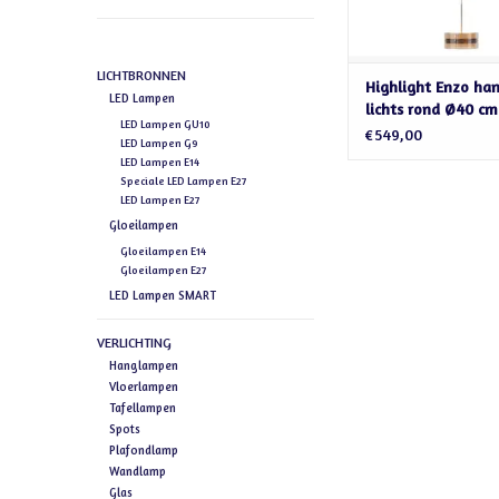
LICHTBRONNEN
Highlight Enzo ha
LED Lampen
lichts rond Ø40 c
LED Lampen GU10
glas – Zwart/Brons
€549,00
LED Lampen G9
LED Lampen E14
Speciale LED Lampen E27
LED Lampen E27
Gloeilampen
Gloeilampen E14
Gloeilampen E27
LED Lampen SMART
VERLICHTING
Hanglampen
Vloerlampen
Tafellampen
Spots
Plafondlamp
Wandlamp
Glas