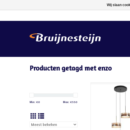
Wij slaan coo
Producten getagd met enzo
Ronde Highlight Enzo 
lichts met amber glas
licht (2700K). Dimb
Min: €
0
Max: €
550
hoogte verstelbaar. P
eettafel of ke