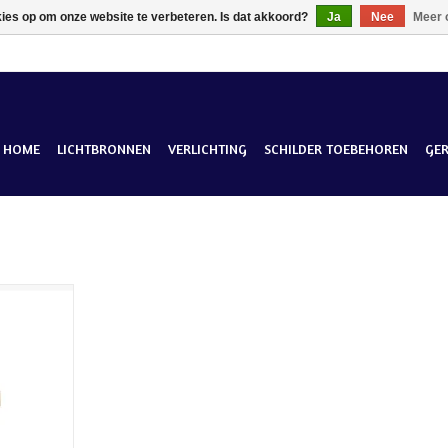
kies op om onze website te verbeteren. Is dat akkoord?
Ja
Nee
Meer 
HOME
LICHTBRONNEN
VERLICHTING
SCHILDER TOEBEHOREN
GE
hanglamp 3-
 en warm LED
aar en in
erfect boven
uken