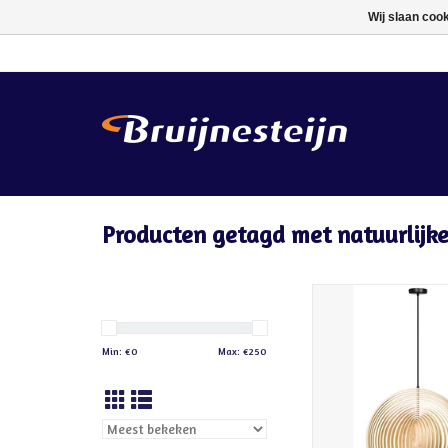
Wij slaan coo
Producten getagd met natuurlijk
ETH Woody hanglamp 
ringen en E27 fitting.
cm en hoogte verstelba
Min: €
0
Max: €
250
voor eettafel of w
TOEVOEGEN AAN WIN