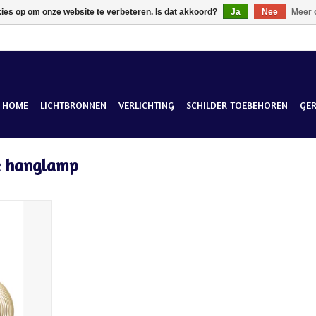
kies op om onze website te verbeteren. Is dat akkoord?
Ja
Nee
Meer 
HOME
LICHTBRONNEN
VERLICHTING
SCHILDER TOEBEHOREN
GE
e hanglamp
met houten
 Diameter 59
ar. Perfect
oonkamer.
KELWAGEN