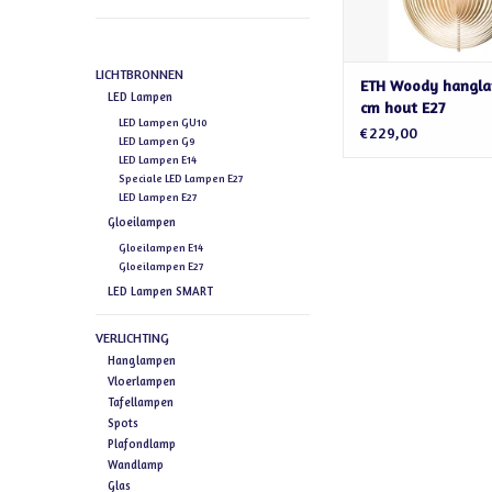
LICHTBRONNEN
ETH Woody hangl
LED Lampen
cm hout E27
LED Lampen GU10
€229,00
LED Lampen G9
LED Lampen E14
Speciale LED Lampen E27
LED Lampen E27
Gloeilampen
Gloeilampen E14
Gloeilampen E27
LED Lampen SMART
VERLICHTING
Hanglampen
Vloerlampen
Tafellampen
Spots
Plafondlamp
Wandlamp
Glas