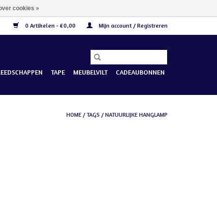
over cookies »
0 Artikelen - €0,00
Mijn account / Registreren
REEDSCHAPPEN
TAPE
MEUBELVILT
CADEAUBONNEN
HOME
/
TAGS
/
NATUURLIJKE HANGLAMP