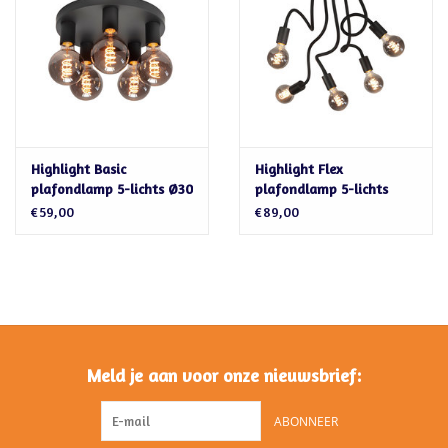
Cadeaubonnen
Highlight Basic
Highlight Flex
plafondlamp 5-lichts Ø30
plafondlamp 5-lichts
cm zwart E27
zwart E27
€59,00
€89,00
Meld je aan voor onze nieuwsbrief:
ABONNEER