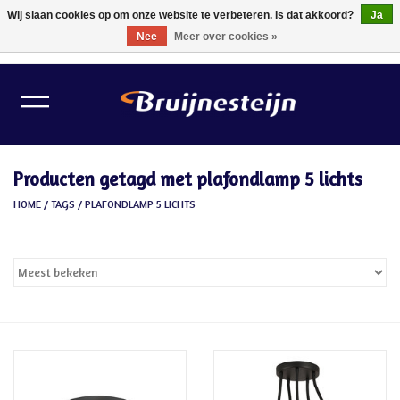
Wij slaan cookies op om onze website te verbeteren. Is dat akkoord?
Ja
Nee
Meer over cookies »
0 Artikelen - €0,00
Home
Lichtbronnen
Producten getagd met plafondlamp 5 lichts
Verlichting
HOME
/
TAGS
/
PLAFONDLAMP 5 LICHTS
Schilder Toebehoren
Gereedschappen
Tape
Meubelvilt