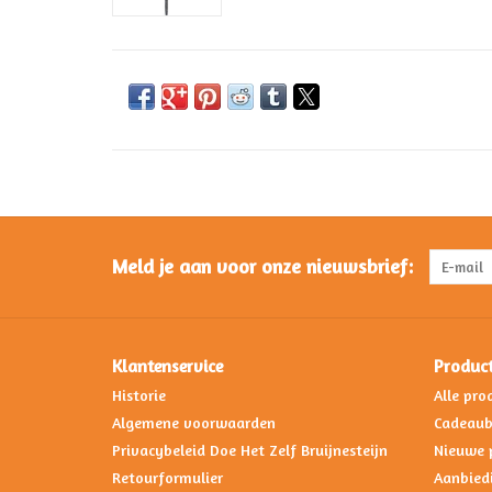
Meld je aan voor onze nieuwsbrief:
Klantenservice
Produc
Historie
Alle pro
Algemene voorwaarden
Cadeau
Privacybeleid Doe Het Zelf Bruijnesteijn
Nieuwe 
Retourformulier
Aanbied