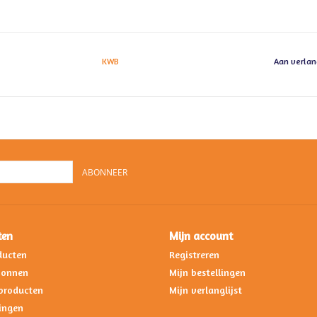
KWB
Aan verlan
ABONNEER
ten
Mijn account
ducten
Registreren
bonnen
Mijn bestellingen
producten
Mijn verlanglijst
ingen