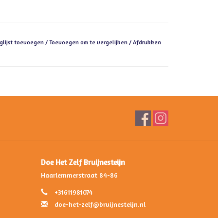
glijst toevoegen
/
Toevoegen om te vergelijken
/
Afdrukken
Doe Het Zelf Bruijnesteijn
Haarlemmerstraat 84-86
+31611981074
doe-het-zelf@bruijnesteijn.nl