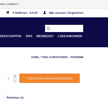
over cookies »
0 Artikelen - €0,00
Mijn account / Registreren
REEDSCHAPPEN
TAPE
MEUBELVILT
CADEAUBONNEN
HOME
/
TORX SCHROEVENDR., T10X80MM
+
TOEVOEGEN AAN WINKELWAGEN
-
Reviews
(0)