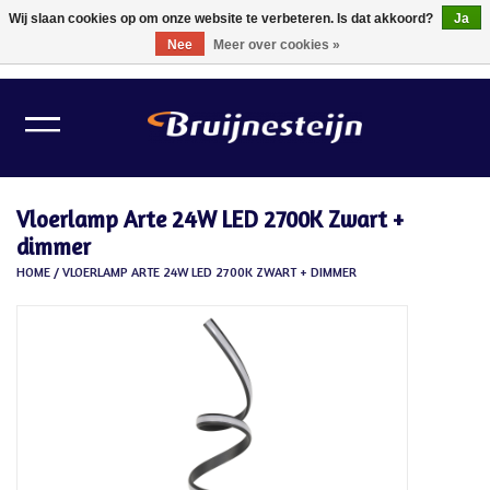
Wij slaan cookies op om onze website te verbeteren. Is dat akkoord?
Ja
Nee
Meer over cookies »
0 Artikelen - €0,00
Home
Lichtbronnen
Vloerlamp Arte 24W LED 2700K Zwart +
Verlichting
dimmer
HOME
/
VLOERLAMP ARTE 24W LED 2700K ZWART + DIMMER
Schilder Toebehoren
Gereedschappen
Tape
Meubelvilt